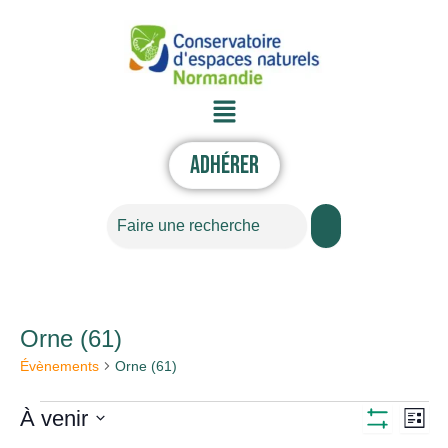
Aller
au
contenu
Menu
Adhérer
Rechercher
Orne (61)
Évènements
Évènements
Orne (61)
À venir
Nav
Navigati
Liste
Montrer
Sélectionnez