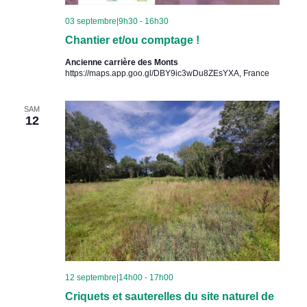
03 septembre|9h30
-
16h30
Chantier et/ou comptage !
Ancienne carrière des Monts
https://maps.app.goo.gl/DBY9ic3wDu8ZEsYXA, France
SAM
12
12 septembre|14h00
-
17h00
Criquets et sauterelles du site naturel de