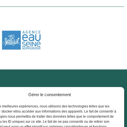
Gérer le consentement
Marchés publics
les meilleures expériences, nous utilisons des technologies telles que les
 stocker et/ou accéder aux informations des appareils. Le fait de consentir à
gies nous permettra de traiter des données telles que le comportement de
 les ID uniques sur ce site. Le fait de ne pas consentir ou de retirer son
 peut avoir un effet négatif sur certaines caractéristiques et fonctions.