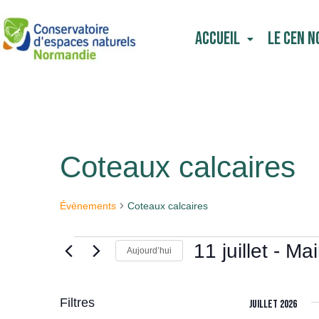
Aller
au
Accueil
Le CEN 
contenu
Coteaux calcaires
Évènements
Évènements
Coteaux calcaires
11 juillet
 - 
Mai
Aujourd’hui
Sélectionnez
une
date.
Filtres
juillet 2026