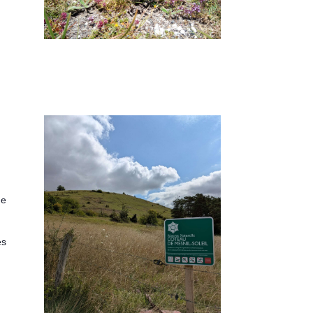
de
es