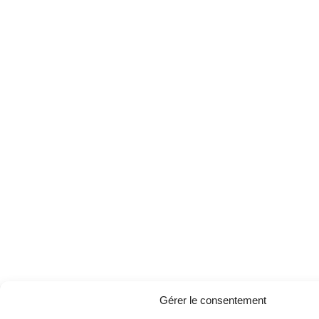
k
a
n
m
Gérer le consentement