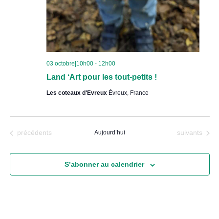
03 octobre|10h00
-
12h00
Land ‘Art pour les tout-petits !
Les coteaux d'Evreux
Évreux, France
Évènements
Évènements
précédents
Aujourd’hui
suivants
S’abonner au calendrier