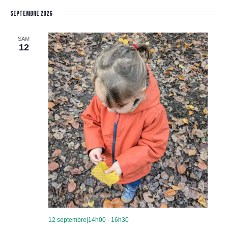
Les
de
une
par
Filtres
septembre 2026
date.
vue
consult
SAM
12
Évè
12 septembre|14h00
-
16h30