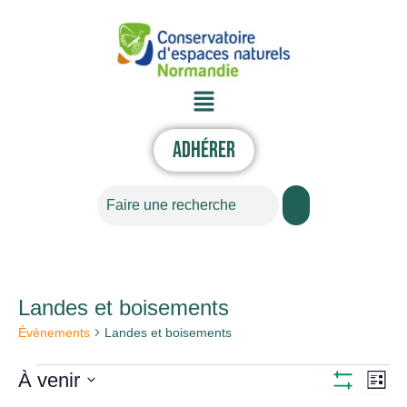
Aller
au
contenu
Menu
Adhérer
Rechercher
Landes et boisements
Évènements
Évènements
Landes et boisements
À venir
Nav
Navigati
Liste
Montrer
Sélectionnez