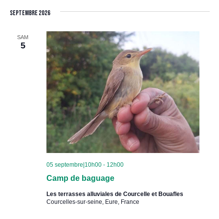
Les
de
une
par
Filtres
septembre 2026
date.
vue
consult
SAM
5
Évè
05 septembre|10h00
-
12h00
Camp de baguage
Les terrasses alluviales de Courcelle et Bouafles
Courcelles-sur-seine, Eure, France