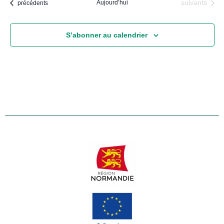
Évènements
Évènements
Aujourd’hui
suivants
précédents
S’abonner au calendrier