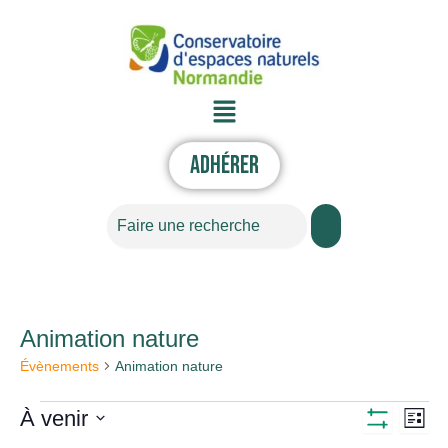
Aller
au
contenu
Menu
Adhérer
Rechercher
Animation nature
Évènements
Évènements
Animation nature
À venir
Nav
Navigati
Liste
Montrer
Sélectionnez