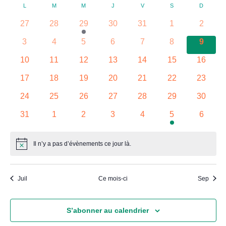
Les
de
L
M
M
J
V
S
D
une
Calendrier
par
Filtres
date.
0
0
2
0
0
0
0
27
28
29
30
31
1
2
vue
de
consult
évènements
évènements
évènements
évènements
évènements
évènements
évènem
0
0
0
0
0
0
0
3
4
5
6
7
8
9
Évè
évènements
évènements
évènements
évènements
évènements
évènements
évène
Évènements
0
0
0
0
0
0
0
10
11
12
13
14
15
16
évènements
évènements
évènements
évènements
évènements
évènements
évènem
0
0
0
0
0
0
0
17
18
19
20
21
22
23
évènements
évènements
évènements
évènements
évènements
évènements
évènem
0
0
0
0
0
0
0
24
25
26
27
28
29
30
évènements
évènements
évènements
évènements
évènements
évènements
évènem
0
0
0
0
0
1
0
31
1
2
3
4
5
6
évènements
évènements
évènements
évènements
évènements
évènement
évènem
Il n’y a pas d’évènements ce jour là.
Notice
Juil
Ce mois-ci
Sep
S’abonner au calendrier