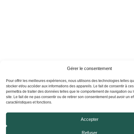
o
g
d
b
o
r
i
e
k
a
n
m
Gérer le consentement
Pour offrir les meilleures expériences, nous utilisons des technologies telles q
stocker et/ou accéder aux informations des appareils. Le fait de consentir à ce
permettra de traiter des données telles que le comportement de navigation ou 
site. Le fait de ne pas consentir ou de retirer son consentement peut avoir un eff
caractéristiques et fonctions.
Accepter
Refuser