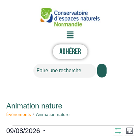
Aller
au
contenu
Menu
Adhérer
Rechercher
LUNDI
MARDI
MERCREDI
JEUDI
VENDREDI
SAMEDI
DIMANC
Animation nature
Évènements
Évènements
Animation nature
09/08/2026
Nav
Navigati
Mois
Montrer
Sélectionnez