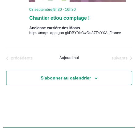
03 septembre|9h30
-
16h30
Chantier et/ou comptage !
Ancienne carrière des Monts
https://maps.app.goo.gl/DBY9ic3wDu8ZEsYXA, France
Évènements
Évènements
précédents
Aujourd’hui
suivants
S’abonner au calendrier