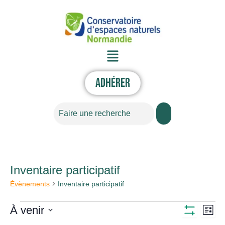
Aller
au
contenu
Menu
Adhérer
Rechercher
Inventaire participatif
Évènements
Évènements
Inventaire participatif
À venir
Nav
Navigati
Liste
Montrer
Sélectionnez