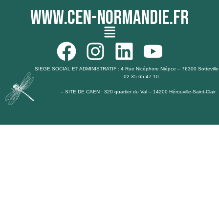
www.cen-normandie.fr
Menu
F
I
L
Y
a
n
i
o
SIEGE SOCIAL ET ADMINISTRATIF : 4 Rue Nicéphore Niépce – 76300 Sotteville
– 02 35 65 47 10
c
s
n
u
– SITE DE CAEN : 320 quartier du Val – 14200 Hérouville-Saint-Clair
e
t
k
t
b
a
e
u
o
g
d
b
o
r
i
e
k
a
n
m