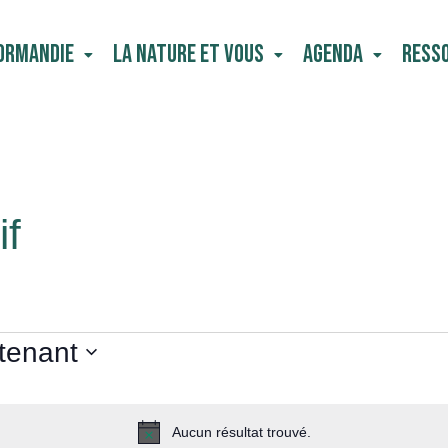
Normandie
La Nature Et Vous
Agenda
Ress
if
tenant
Aucun résultat trouvé.
Notice