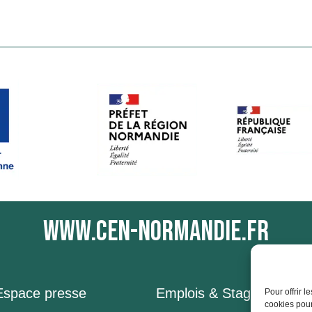
www.cen-normandie.fr
Espace presse
Emplois & Stages
Pour offrir 
cookies pour