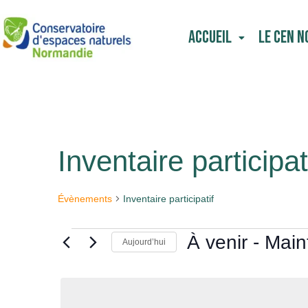
Aller
au
Accueil
Le CEN 
contenu
Inventaire participat
Évènements
Évènements
Inventaire participatif
À venir
 - 
Main
Aujourd’hui
Sélectionnez
une
date.