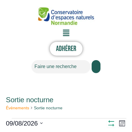
Aller
au
contenu
Menu
Adhérer
Rechercher
LUNDI
MARDI
MERCREDI
JEUDI
VENDREDI
SAMEDI
DIMANC
Sortie nocturne
Évènements
Évènements
Sortie nocturne
09/08/2026
Nav
Navigati
Mois
Montrer
Sélectionnez