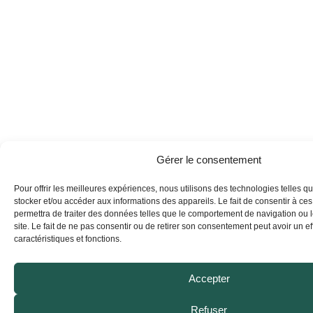
o
g
d
b
o
r
i
e
k
a
n
m
Gérer le consentement
Pour offrir les meilleures expériences, nous utilisons des technologies telles q
stocker et/ou accéder aux informations des appareils. Le fait de consentir à ce
permettra de traiter des données telles que le comportement de navigation ou 
site. Le fait de ne pas consentir ou de retirer son consentement peut avoir un eff
caractéristiques et fonctions.
Accepter
Refuser