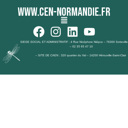
www.cen-normandie.fr
Menu
F
I
L
Y
a
n
i
o
SIEGE SOCIAL ET ADMINISTRATIF : 4 Rue Nicéphore Niépce – 76300 Sotteville
– 02 35 65 47 10
c
s
n
u
– SITE DE CAEN : 320 quartier du Val – 14200 Hérouville-Saint-Clair
e
t
k
t
b
a
e
u
o
g
d
b
o
r
i
e
k
a
n
m