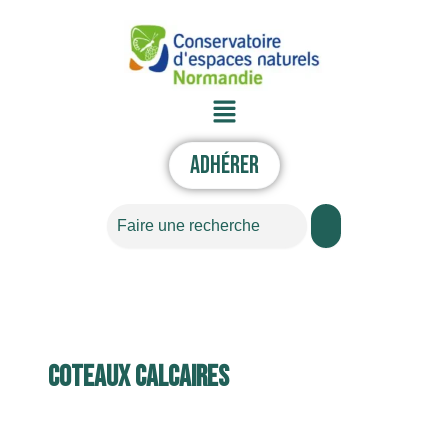
Aller
au
contenu
Menu
Adhérer
Rechercher
Coteaux calcaires