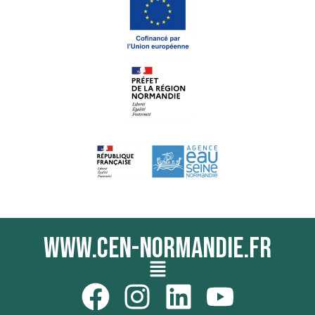
www.cen-normandie.fr
Menu
F
I
L
Y