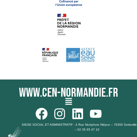
www.cen-normandie.fr
Menu
F
I
L
Y
a
n
i
o
SIEGE SOCIAL ET ADMINISTRATIF : 4 Rue Nicéphore Niépce – 76300 Sotteville
– 02 35 65 47 10