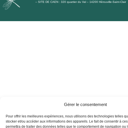
c
s
n
u
– SITE DE CAEN : 320 quartier du Val – 14200 Hérouville-Saint-Clair
e
t
k
t
b
a
e
u
o
g
d
b
o
r
i
e
k
a
n
m
Gérer le consentement
Pour offrir les meilleures expériences, nous utilisons des technologies telles q
stocker et/ou accéder aux informations des appareils. Le fait de consentir à ce
permettra de traiter des données telles que le comportement de navigation ou 