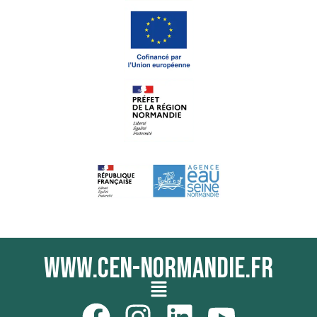
www.cen-normandie.fr
Menu
F
I
L
Y