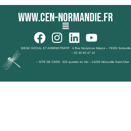
www.cen-normandie.fr
Menu
F
I
L
Y
a
n
i
o
SIEGE SOCIAL ET ADMINISTRATIF : 4 Rue Nicéphore Niépce – 76300 Sotteville
– 02 35 65 47 10
c
s
n
u
– SITE DE CAEN : 320 quartier du Val – 14200 Hérouville-Saint-Clair
e
t
k
t
b
a
e
u
o
g
d
b
o
r
i
e
k
a
n