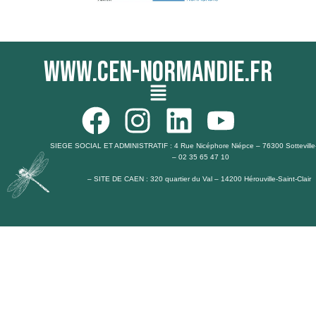
www.cen-normandie.fr
Menu
F
I
L
Y
a
n
i
o
SIEGE SOCIAL ET ADMINISTRATIF : 4 Rue Nicéphore Niépce – 76300 Sotteville
– 02 35 65 47 10
c
s
n
u
– SITE DE CAEN : 320 quartier du Val – 14200 Hérouville-Saint-Clair
e
t
k
t
b
a
e
u
o
g
d
b
o
r
i
e