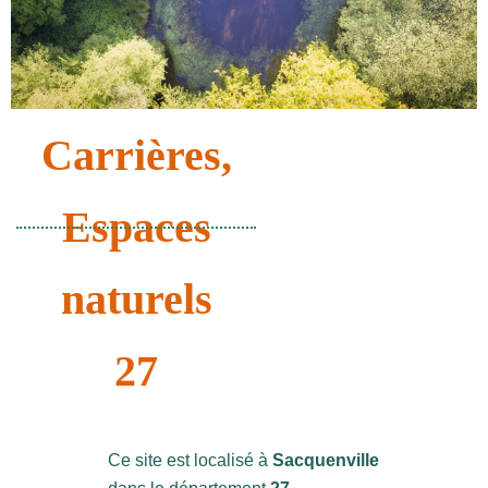
Carrières
,
Espaces
naturels
27
Ce site est localisé à
Sacquenville