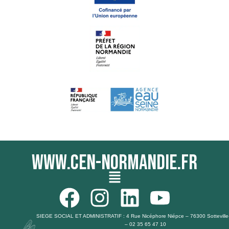
www.cen-normandie.fr
Menu
F
I
L
Y
a
n
i
o
SIEGE SOCIAL ET ADMINISTRATIF : 4 Rue Nicéphore Niépce – 76300 Sotteville
– 02 35 65 47 10