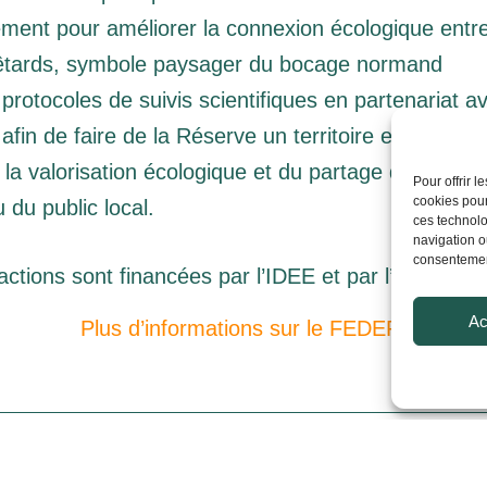
ment pour améliorer la connexion écologique entre
 têtards, symbole paysager du bocage normand
otocoles de suivis scientifiques en partenariat av
 afin de faire de la Réserve un territoire expériment
e la valorisation écologique et du partage des con
Pour offrir 
cookies pour
 du public local.
ces technolo
navigation ou
consentement
actions sont financées par l’IDEE et par l’Union 
Ac
Plus d’informations sur le FEDER.
Documentation
Plus de ressources :
ici