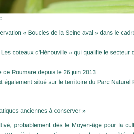
:
erve Naturelle Régionale d
rvation « Boucles de la Seine aval » dans le cadre
Côte de la Fontaine
« Les coteaux d’Hénouville » qui qualifie le secteur 
© CEN Normandie
le de Roumare depuis le 26 juin 2013
 également situé sur le territoire du Parc Naturel
ratiques anciennes à conserver »
ltivé, probablement dès le Moyen-âge pour la cul