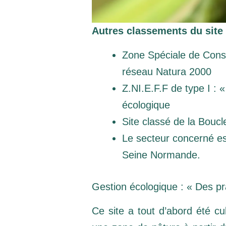
Autres classements du site 
Rés
Zone Spéciale de Conse
réseau Natura 2000
Z.NI.E.F.F de type I : 
écologique
Site classé de la Bouc
Le secteur concerné est
Seine Normande.
Gestion écologique : « Des p
Ce site a tout d’abord été cu