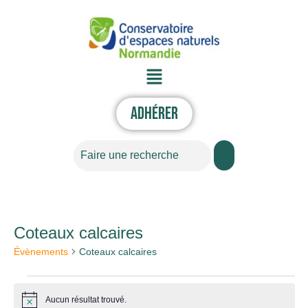
Aller
au
contenu
Menu
Adhérer
Rechercher
Coteaux calcaires
Évènements
Évènements
Coteaux calcaires
Aucun résultat trouvé.
Notice