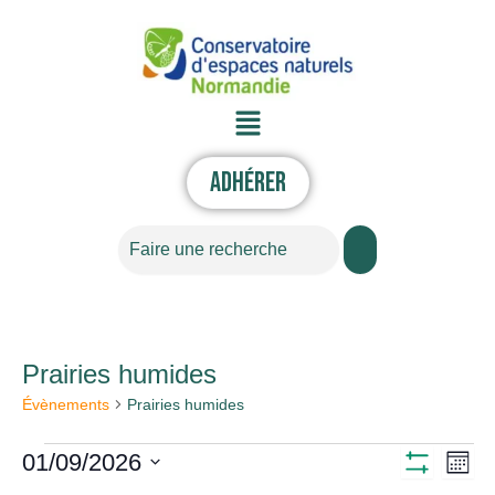
Aller
au
contenu
Menu
Adhérer
Rechercher
LUNDI
MARDI
MERCREDI
JEUDI
VENDREDI
SAMEDI
DIMANC
Prairies humides
Évènements
Évènements
Prairies humides
01/09/2026
Nav
Navigati
Mois
Montrer
Sélectionnez