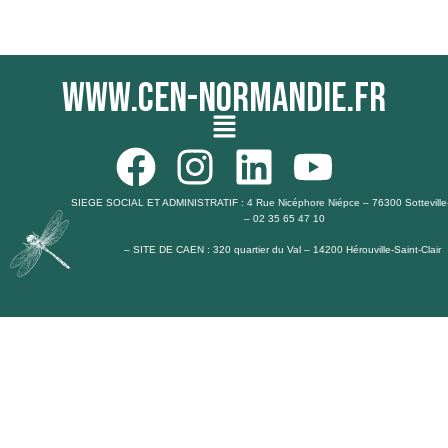
www.cen-normandie.fr
Menu
F
I
L
Y
a
n
i
o
SIEGE SOCIAL ET ADMINISTRATIF : 4 Rue Nicéphore Niépce – 76300 Sotteville
– 02 35 65 47 10
c
s
n
u
– SITE DE CAEN : 320 quartier du Val – 14200 Hérouville-Saint-Clair
e
t
k
t
b
a
e
u
o
g
d
b
o
r
i
e
k
a
n