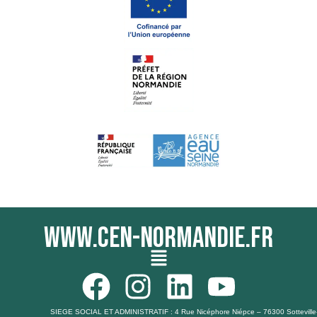
www.cen-normandie.fr
Menu
F
I
L
Y
a
n
i
o
SIEGE SOCIAL ET ADMINISTRATIF : 4 Rue Nicéphore Niépce – 76300 Sotteville