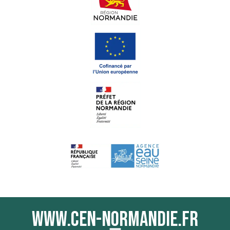
www.cen-normandie.fr
Menu