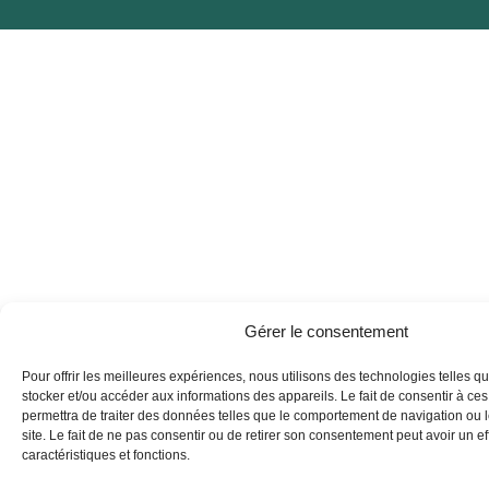
b
a
e
u
o
g
d
b
o
r
i
e
k
a
n
m
Gérer le consentement
Pour offrir les meilleures expériences, nous utilisons des technologies telles q
stocker et/ou accéder aux informations des appareils. Le fait de consentir à ce
permettra de traiter des données telles que le comportement de navigation ou 
site. Le fait de ne pas consentir ou de retirer son consentement peut avoir un eff
caractéristiques et fonctions.