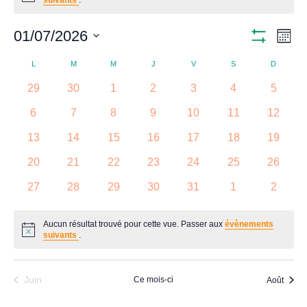
01/07/2026
Nav
Navigati
Mois
Montrer
Sélectionnez
Les
de
L
M
M
J
V
S
D
une
Calendrier
par
Filtres
date.
0
0
0
0
0
0
0
29
30
1
2
3
4
5
vue
de
consult
évènements
évènements
évènements
évènements
évènements
évènements
évènem
0
0
0
0
0
0
0
6
7
8
9
10
11
12
Évè
évènements
évènements
évènements
évènements
évènements
évènements
évènem
Évènements
0
0
0
0
0
0
0
13
14
15
16
17
18
19
évènements
évènements
évènements
évènements
évènements
évènements
évènem
0
0
0
0
0
0
0
20
21
22
23
24
25
26
évènements
évènements
évènements
évènements
évènements
évènements
évènem
0
0
0
0
0
0
0
27
28
29
30
31
1
2
évènements
évènements
évènements
évènements
évènements
évènements
évènem
Aucun résultat trouvé pour cette vue. Passer aux
évènements
Notice
suivants
.
Juin
Ce mois-ci
Août