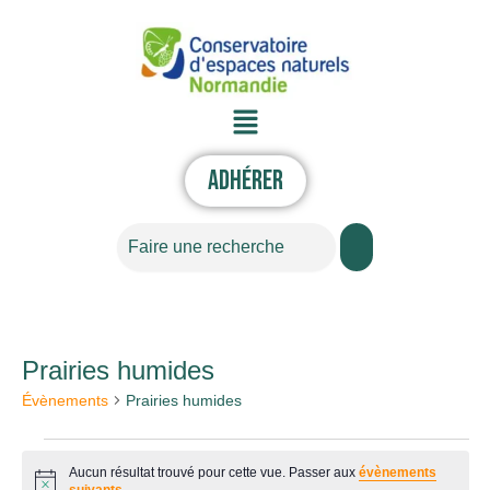
Aller
au
contenu
Menu
Adhérer
Rechercher
LUNDI
MARDI
MERCREDI
JEUDI
VENDREDI
SAMEDI
DIMANC
Prairies humides
Évènements
Évènements
Prairies humides
Aucun résultat trouvé pour cette vue. Passer aux
évènements
Notice
suivants
.